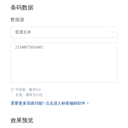
条码数据
Royal Dutch TPG Post KIX
数据源
Royal Mail 4 State Customer Code
Japan Post 4 State Customer Code
AusPost 4 State Customer Code
Deutsche Post Identcode
Deutsche Post Leitcode
字符集：数字0-9
长度：通常为13位
USPS Intelligent Mail
需要更多高级功能? 点击进入标签编辑软件 >
USPS PLANET
效果预览
USPS POSTNET