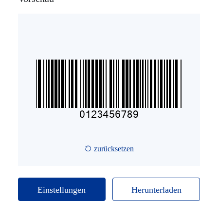
PHARMACODE
TELEPEN
GS1_128
LOGMARS
EAN/UPC
Postbarcode
zurücksetzen
ISBN-Code
Einstellungen
Herunterladen
GS1 DataBar