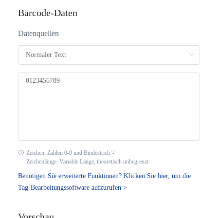
CODE11
Barcode-Daten
CODE39
Datenquellen
CODE39Extended
CODE39_Mod43
CODE93
Codabar
Interleaved2of5
Zeichen: Zahlen 0-9 und Bindestrich '-'
Zeichenlänge: Variable Länge, theoretisch unbegrenzt
Standard2of5
Benötigen Sie erweiterte Funktionen? Klicken Sie hier, um die
Tag-Bearbeitungssoftware aufzurufen >
MSI_Mod10
Vorschau