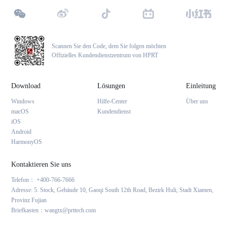
Scannen Sie den Code, dem Sie folgen möchten
Offizielles Kundendienstzentrum von HPRT
Download
Lösungen
Einleitung
Windows
Hilfe-Center
Über uns
macOS
Kundendienst
iOS
Android
HarmonyOS
Kontaktieren Sie uns
Telefon： +400-766-7666
Adresse: 5. Stock, Gebäude 10, Gaoqi South 12th Road, Bezirk Huli, Stadt Xiamen,
Provinz Fujian
Briefkasten：wangtx@prttech.com