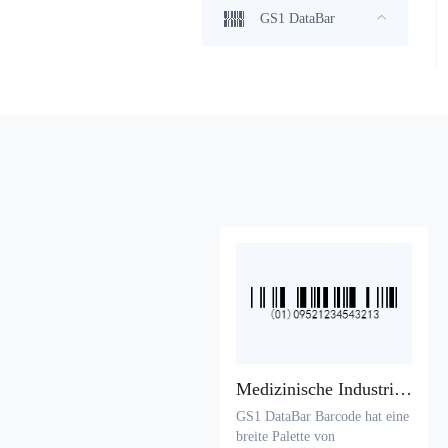
GS1 DataBar
GS1 DataBar Expanded
GS1 DataBar Expanded Composite
GS1 DataBar Expanded Stacked
GS1 DataBar Expanded Stacked Composite
GS1 DataBar Limited
GS1 DataBar Limited Composite
GS1 DataBar Omnidirectional
Medizinische Industrie und Gesundheitswesen
GS1 DataBar Barcode hat eine
GS1 DataBar Omnidirectional Composite
breite Palette von