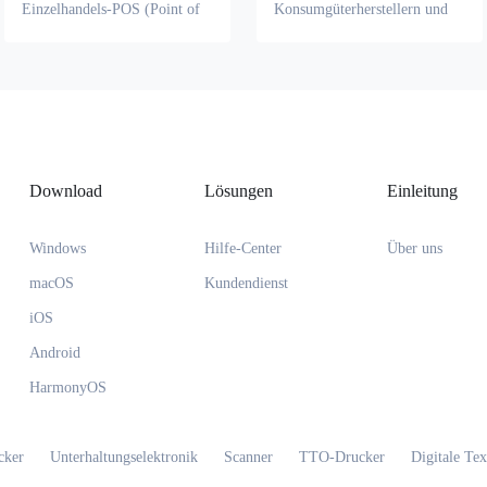
Einzelhandels-POS (Point of
Konsumgüterherstellern und
Sale) Scansystemen weit
Handelsverbänden weit
verbreitet. Das Design
verbreitet angenommen. Es
ermöglicht es Einzelhändlern,
kann alle wichtigen
den Bestand genauer zu
Informationen des Produkts
verwalten und gleichzeitig den
wie Gewicht, Preis und
Verbrauchern detailliertere
Verfallsdatum codieren und so
Produktinformationen zur
die Transparenz und Effizienz
Verfügung zu stellen.
der Lieferkette verbessern.
Download
Lösungen
Einleitung
Windows
Hilfe-Center
Über uns
macOS
Kundendienst
iOS
Android
HarmonyOS
cker
Unterhaltungselektronik
Scanner
TTO-Drucker
Digitale Tex