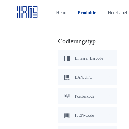
Heim
Produkte
HereLabel
Codierungstyp
Linearer Barcode
EAN/UPC
Postbarcode
ISBN-Code