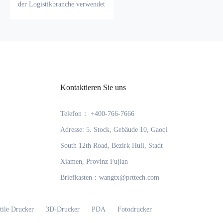
der Logistikbranche verwendet
werden. Durch GS1 DataBar
Barcode können
Logistikunternehmen
Produktinformationen wie
Quelle, Ziel,
Transportmethode,
Transportzeit usw. besser
verfolgen und verwalten und
Kontaktieren Sie uns
gleichzeitig die Sortierung und
Verteilung von Waren
erleichtern.
Telefon： +400-766-7666
Adresse: 5. Stock, Gebäude 10, Gaoqi
South 12th Road, Bezirk Huli, Stadt
Xiamen, Provinz Fujian
Briefkasten：wangtx@prttech.com
tile Drucker
3D-Drucker
PDA
Fotodrucker