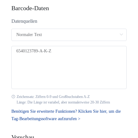
Barcode-Daten
Royal Dutch TPG Post KIX
Datenquellen
Royal Mail 4 State Customer Code
Japan Post 4 State Customer Code
AusPost 4 State Customer Code
Deutsche Post Identcode
Deutsche Post Leitcode
Zeichensatz: Ziffern 0-9 und Großbuchstaben A-Z
Länge: Die Länge ist variabel, aber normalerweise 20-30 Ziffern
USPS Intelligent Mail
Benötigen Sie erweiterte Funktionen? Klicken Sie hier, um die
USPS PLANET
Tag-Bearbeitungssoftware aufzurufen >
USPS POSTNET
Vorschau