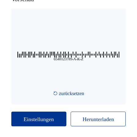
ISBN-Code
GS1 DataBar
Code für Medizinprodukte
2D Barcode
zurücksetzen
GS1 QR-Code
Einstellungen
Herunterladen