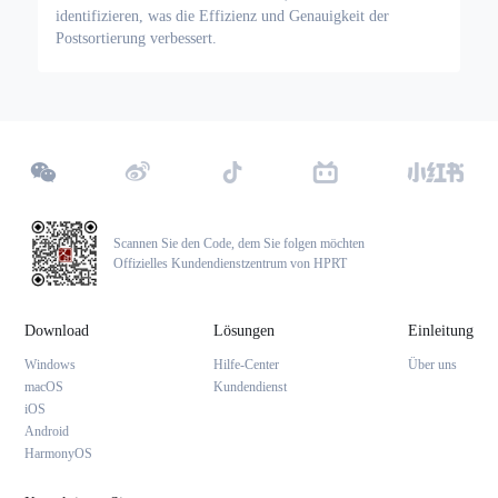
identifizieren, was die Effizienz und Genauigkeit der
Postsortierung verbessert.
Scannen Sie den Code, dem Sie folgen möchten
Offizielles Kundendienstzentrum von HPRT
Download
Lösungen
Einleitung
Windows
Hilfe-Center
Über uns
macOS
Kundendienst
iOS
Android
HarmonyOS