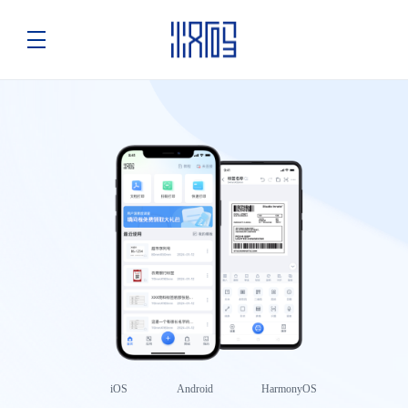
iOS
Android
HarmonyOS