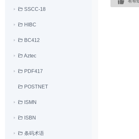
有帮
SSCC-18
HIBC
BC412
Aztec
PDF417
POSTNET
ISMN
ISBN
条码术语