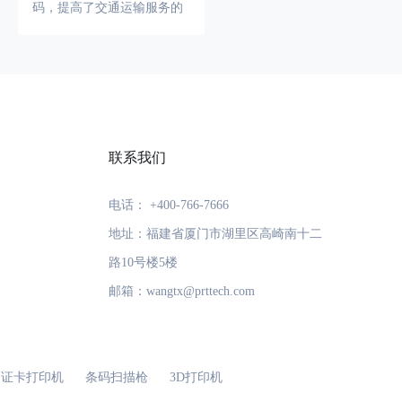
码，提高了交通运输服务的
效率和准确性。比如，对于
包含大量数字的车票号、通
行证号等，使用CODE128C
可以提高编码的效率和准确
性，从而提高通行和检票的
效率，提升整体的交通运输
服务质量。
联系我们
电话： +400-766-7666
地址：福建省厦门市湖里区高崎南十二
路10号楼5楼
邮箱：wangtx@prttech.com
证卡打印机
条码扫描枪
3D打印机