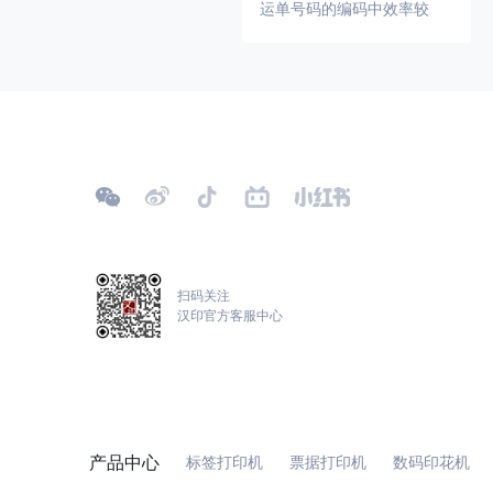
运单号码的编码中效率较
PHARMACODE
高，广泛应用于物流领域。
对于包含大量数字的运单号
或追踪号，使用CODE128C
TELEPEN
可以大大提升编码效率和准
确性，从而提升了整体的物
GS1_128
流效率。
LOGMARS
EAN/UPC
扫码关注
汉印官方客服中心
邮政条码
ISBN码
产品中心
标签打印机
票据打印机
数码印花机
GS1 DataBar