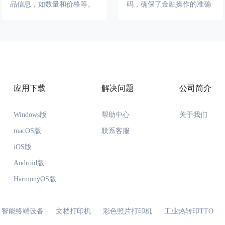
品信息，如数量和价格等。
码，确保了金融操作的准确
这使得商品的出入库、销售
性和安全性。对于包含大量
和库存盘点等环节更加快速
数字的银行账户号、交易凭
和准确，大大提升了零售效
证号等，使用CODE128C可
率。
以提高编码的效率和准确
性，提升金融服务的效率和
安全性。
应用下载
解决问题
公司简介
Windows版
帮助中心
关于我们
macOS版
联系客服
iOS版
Android版
HarmonyOS版
智能终端设备
文档打印机
彩色照片打印机
工业热转印TTO