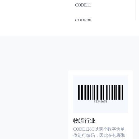
CODE11
CODE39
CODE39Extended
CODE39_Mod43
CODE93
Codabar
Interleaved2of5
Standard2of5
物流行业
CODE128C以两个数字为单
MSI_Mod10
位进行编码，因此在包裹和