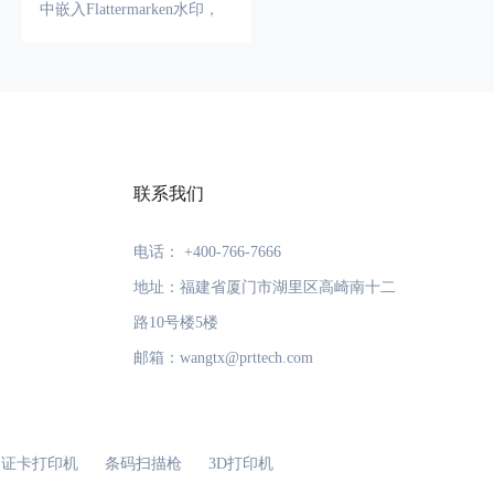
中嵌入Flattermarken水印，
可以有效地防止文档的篡改
和盗用，同时也方便文档的
追踪和管理。
联系我们
电话： +400-766-7666
地址：福建省厦门市湖里区高崎南十二
路10号楼5楼
邮箱：wangtx@prttech.com
证卡打印机
条码扫描枪
3D打印机