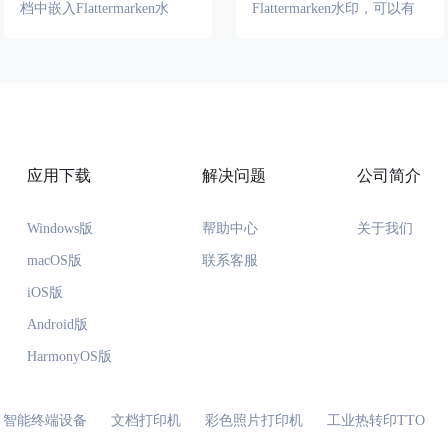
档中嵌入Flattermarken水
Flattermarken水印，可以有
印，可以有效地防止图片或
效地防止证件的伪造和篡
文档的盗用和侵权行为，同
改，同时也方便证件的识别
时也方便版权所有者对图片
和验证。
或文档的追踪和管理。
应用下载
解决问题
公司简介
Windows版
帮助中心
关于我们
macOS版
联系客服
iOS版
Android版
HarmonyOS版
智能终端设备
文档打印机
彩色照片打印机
工业热转印TTO