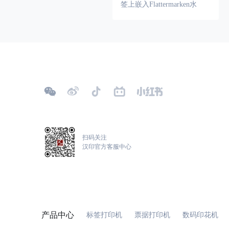
签上嵌入Flattermarken水
印，可以有效地防止商品的
伪造和仿冒，同时也方便消
HIBC MicroPDF417
费者对商品的识别和验证。
HIBC PDF417
HIBC QR Code
Pharmazentralnummer (PZN)
二维条码
扫码关注
汉印官方客服中心
GS1 二维码
产品中心
标签打印机
票据打印机
数码印花机