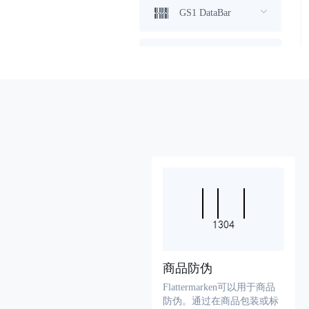
GS1 DataBar
医疗器械码
Flattermarken
HIBC Aztec Code
HIBC Codablock F
HIBC Code 128
HIBC Code 39
商品防伪
HIBC Data Matrix
Flattermarken可以用于商品
防伪。通过在商品包装或标
HIBC Data Matrix Rectangular