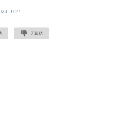
3-10-27
助
无帮助